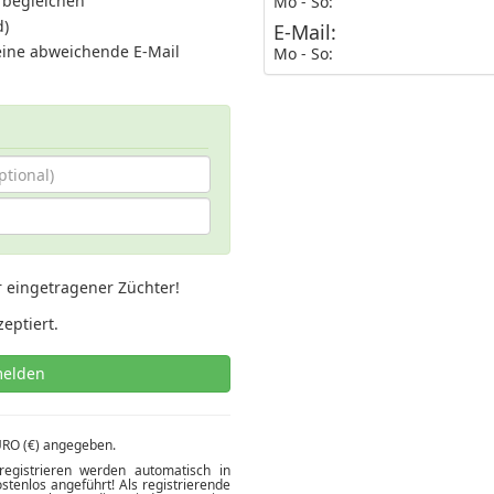
 begleichen
Mo - So:
d)
E-Mail:
eine abweichende E-Mail
Mo - So:
r eingetragener Züchter!
eptiert.
melden
EURO (€) angegeben.
egistrieren werden automatisch in
stenlos angeführt! Als registrierende